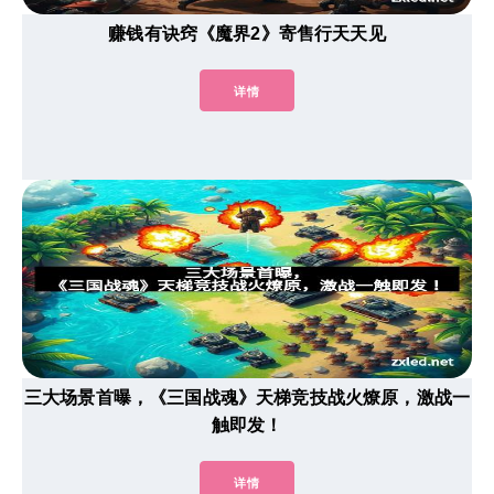
赚钱有诀窍《魔界2》寄售行天天见
详情
三大场景首曝，《三国战魂》天梯竞技战火燎原，激战一
触即发！
详情