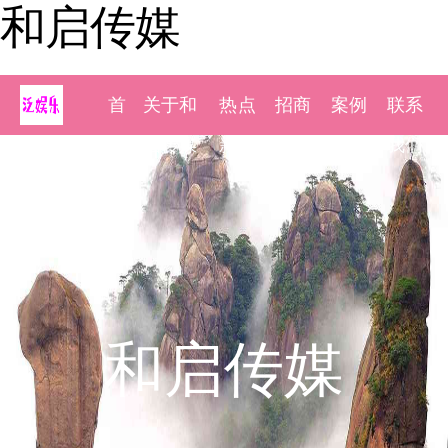
和启传媒
首
关于和
热点
招商
案例
联系
页
启传媒
新闻
加盟
展示
我们
和启传媒